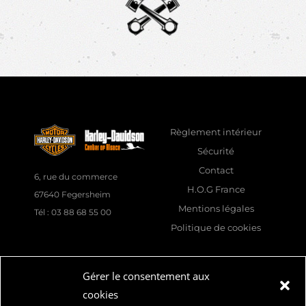
Règlement intérieur
Sécurité
Contact
6, rue du commerce
H.O.G France
67640 Fegersheim
Mentions légales
Tél : 03 88 68 55 00
Politique de cookies
Suivez nous
Gérer le consentement aux
cookies