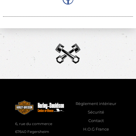
Règlement intérieur
Sécurité
Contact
6, rue du commerce
H.O.G France
67640 Fegersheim